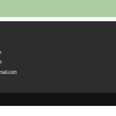
e
3
mail.com