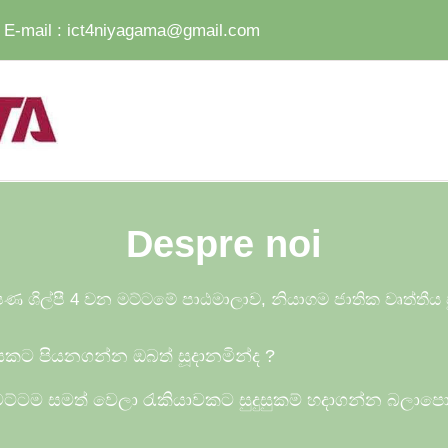
E-mail :
ict4niyagama@gmail.com
Despre noi
ණ ශිල්පී 4 වන මට්ටමේ පාඨමාලාව, නියාගම ජාතික වෘත්තී
ියකට පියනගන්න ඔබත් සූදානමින්ද
?
ට්ටම සමත් වෙලා රැකියාවකට සුදුසුකම් හදාගන්න බලාප