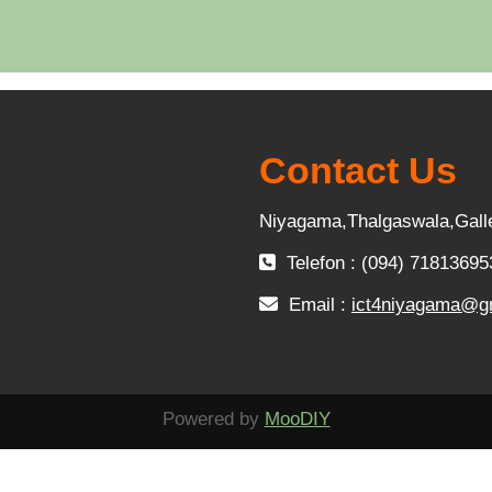
Contact Us
Niyagama,Thalgaswala,Gall
Telefon : (094) 71813695
Email :
ict4niyagama@g
Powered by
MooDIY