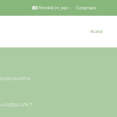
Conectare
Română ‎(ro_wp)‎
Acasă
ය පුහුණු ආයතනය
ොරොත්තුවෙන්ද
?