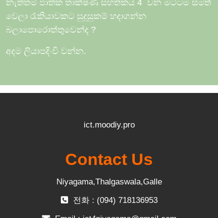
නැතිතම් ජාතික තාක්ෂණ සහතිකය 4
වන මට්ටම සමත්
වෙලා රැකියාවකට සුදුසුකම් හදාගන්න
බලාපොරොත්තුවෙන්ද
?
අදම ලියාපදිංචි වන්න.
ict.moodiy.pro
Contact Us
Niyagama,Thalgaswala,Galle
전화 : (094) 718136953