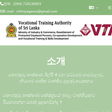
연락 : (094) 718136953
로
E-mail :
ict4niyagama@gmail.com
메인 콘텐츠로 건너뛰기
홈
소개
තොරතුරු තාක්ෂණ ශිල්පී 4 වන මට්ටමේ පාඨමාලාව,
නියාගම ජාතික වෘත්තීය පුහුණු ආයතනය
තොරතුරු තාක්ෂණ කේෂ්ත්‍රයේ ඉහළ වෘත්තියකට
පියනගන්න ඔබත් සූදානමින්ද
?