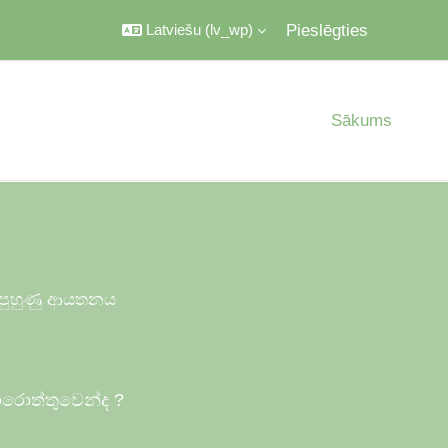
Pieslēgties
Latviešu ‎(lv_wp)‎
Sākums
ය පුහුණු ආයතනය
ොරොත්තුවෙන්ද
?