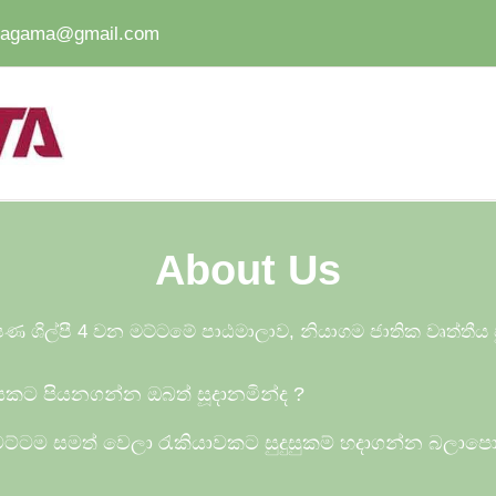
iyagama@gmail.com
About Us
ණ ශිල්පී 4 වන මට්ටමේ පාඨමාලාව, නියාගම ජාතික වෘත්තී
ියකට පියනගන්න ඔබත් සූදානමින්ද
?
ට්ටම සමත් වෙලා රැකියාවකට සුදුසුකම් හදාගන්න බලාප