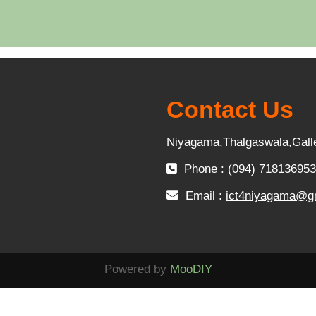
Contact Us
Niyagama,Thalgaswala,Gall
Phone : (094) 718136953
Email :
ict4niyagama@g
Powered by
MooDIY