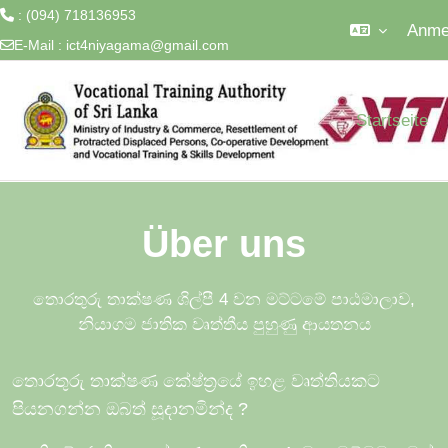
: (094) 718136953
Anme
E-Mail :
ict4niyagama@gmail.com
Zum Hauptinhalt
Startseite
Über uns
තොරතුරු තාක්ෂණ ශිල්පී 4 වන මට්ටමේ පාඨමාලාව,
නියාගම ජාතික වෘත්තීය පුහුණු ආයතනය
තොරතුරු තාක්ෂණ කේෂ්ත්‍රයේ ඉහළ වෘත්තියකට
පියනගන්න ඔබත් සූදානමින්ද
?