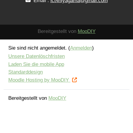
Email :
ict4niyagama@gmail.com
Bereitgestellt von
MooDIY
Sie sind nicht angemeldet. (
Anmelden
)
Unsere Datenlöschfristen
Laden Sie die mobile App
Standarddesign
Moodle Hosting by MooDIY
Bereitgestellt von
MooDIY