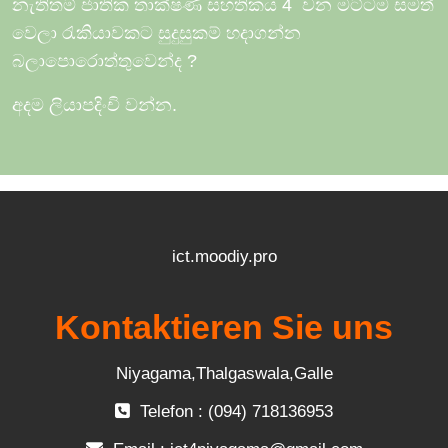
නැතිතම් ජාතික තාක්ෂණ සහතිකය 4
වන මට්ටම සමත්
වෙලා රැකියාවකට සුදුසුකම් හදාගන්න
බලාපොරොත්තුවෙන්ද
?
අදම ලියාපදිංචි වන්න.
ict.moodiy.pro
Kontaktieren Sie uns
Niyagama,Thalgaswala,Galle
Telefon : (094) 718136953