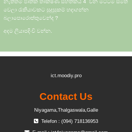
නැතිතම් ජාතික තාක්ෂණ සහතිකය 4
වන මට්ටම සමත්
වෙලා රැකියාවකට සුදුසුකම් හදාගන්න
බලාපොරොත්තුවෙන්ද
?
අදම ලියාපදිංචි වන්න.
ict.moodiy.pro
Contact Us
Niyagama,Thalgaswala,Galle
Telefon : (094) 718136953