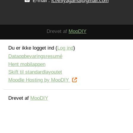
E-mail :
ict4niyagama@gmail.com
Drevet af
MooDIY
Du er ikke logget ind (
Log ind
)
Dataopbevaringsresumé
Hent mobilappen
Skift til standardlayoutet
Moodle Hosting by MooDIY
Drevet af
MooDIY