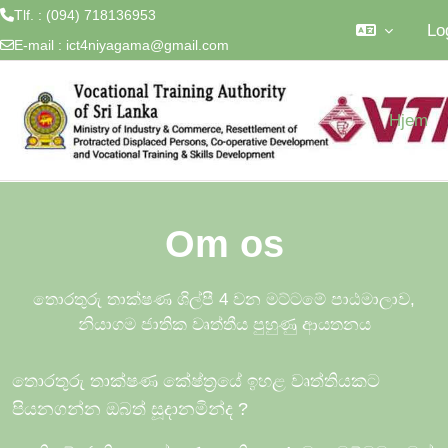
Tlf. : (094) 718136953
Lo
E-mail :
ict4niyagama@gmail.com
Gå til hovedindhold
Hjem
Om os
තොරතුරු තාක්ෂණ ශිල්පී 4 වන මට්ටමේ පාඨමාලාව,
නියාගම ජාතික වෘත්තීය පුහුණු ආයතනය
තොරතුරු තාක්ෂණ කේෂ්ත්‍රයේ ඉහළ වෘත්තියකට
පියනගන්න ඔබත් සූදානමින්ද
?