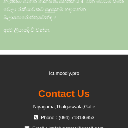
නැතිතම් ජාතික තාක්ෂණ සහතිකය 4
වන මට්ටම සමත්
වෙලා රැකියාවකට සුදුසුකම් හදාගන්න
බලාපොරොත්තුවෙන්ද
?
අදම ලියාපදිංචි වන්න.
ict.moodiy.pro
Contact Us
Niyagama,Thalgaswala,Galle
Phone : (094) 718136953