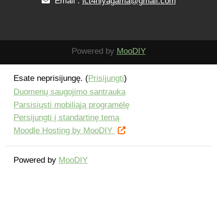
Email :
ict4niyagama@gmail.com
Powered by
MooDIY
Esate neprisijungę. (
Prisijungti
)
Duomenų saugojimo santrauka
Parsisiųsti mobiliąją programėlę
Persijungti į standartinę temą
Moodle Hosting by MooDIY
Powered by
MooDIY