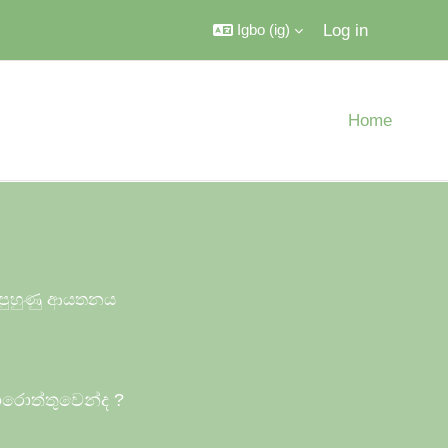
Log in
Igbo ‎(ig)‎
Home
ය පුහුණු ආයතනය
ොරොත්තුවෙන්ද
?