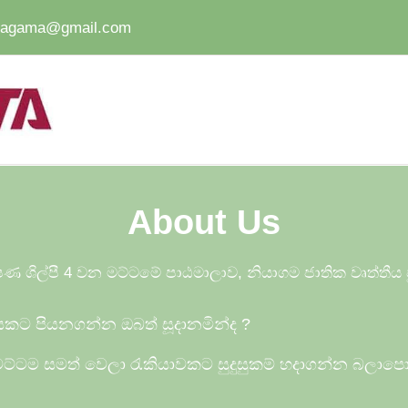
iyagama@gmail.com
About Us
ණ ශිල්පී 4 වන මට්ටමේ පාඨමාලාව, නියාගම ජාතික වෘත්තී
ියකට පියනගන්න ඔබත් සූදානමින්ද
?
ට්ටම සමත් වෙලා රැකියාවකට සුදුසුකම් හදාගන්න බලාප