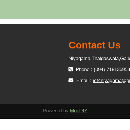
Contact Us
Niyagama,Thalgaswala,Gall
Phone : (094) 718136953
Email :
ict4niyagama@g
Powered by
MooDIY