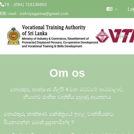
Tlf. : (094) 718136953
Lo
E-mail :
ict4niyagama@gmail.com
Gå til hovedindhold
Hjem
Om os
තොරතුරු තාක්ෂණ ශිල්පී 4 වන මට්ටමේ පාඨමාලාව,
නියාගම ජාතික වෘත්තීය පුහුණු ආයතනය
තොරතුරු තාක්ෂණ කේෂ්ත්‍රයේ ඉහළ වෘත්තියකට
පියනගන්න ඔබත් සූදානමින්ද
?