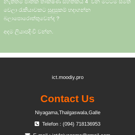
නැතිතම් ජාතික තාක්ෂණ සහතිකය 4
වන මට්ටම සමත්
වෙලා රැකියාවකට සුදුසුකම් හදාගන්න
බලාපොරොත්තුවෙන්ද
?
අදම ලියාපදිංචි වන්න.
ict.moodiy.pro
Contact Us
Niyagama,Thalgaswala,Galle
Telefon : (094) 718136953