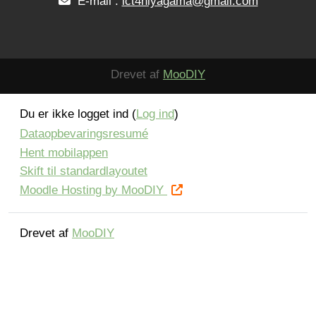
E-mail :
ict4niyagama@gmail.com
Drevet af
MooDIY
Du er ikke logget ind (
Log ind
)
Dataopbevaringsresumé
Hent mobilappen
Skift til standardlayoutet
Moodle Hosting by MooDIY
Drevet af
MooDIY