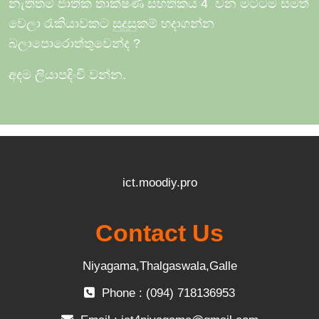
නැතිතම් ජාතික තාක්ෂණ සහතිකය 4
වන මට්ටම සමත්
වෙලා රැකියාවකට සුදුසුකම් හදාගන්න
බලාපොරොත්තුවෙන්ද
?
අදම ලියාපදිංචි වන්න.
ict.moodiy.pro
Contact Us
Niyagama,Thalgaswala,Galle
Phone : (094) 718136953