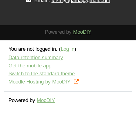
Email :
ict4niyagama@gmail.com
Powered by
MooDIY
You are not logged in. (
Log in
)
Data retention summary
Get the mobile app
Switch to the standard theme
Moodle Hosting by MooDIY
Powered by
MooDIY