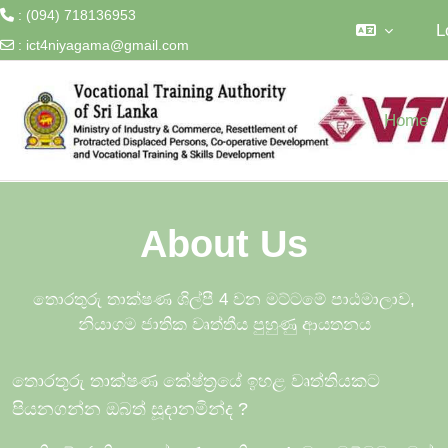
: (094) 718136953
L
:
ict4niyagama@gmail.com
Skip to main content
Home
About Us
තොරතුරු තාක්ෂණ ශිල්පී 4 වන මට්ටමේ පාඨමාලාව,
නියාගම ජාතික වෘත්තීය පුහුණු ආයතනය
තොරතුරු තාක්ෂණ කේෂ්ත්‍රයේ ඉහළ වෘත්තියකට
පියනගන්න ඔබත් සූදානමින්ද
?