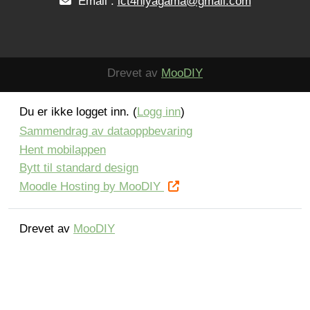
Email :
ict4niyagama@gmail.com
Drevet av
MooDIY
Du er ikke logget inn. (
Logg inn
)
Sammendrag av dataoppbevaring
Hent mobilappen
Bytt til standard design
Moodle Hosting by MooDIY
Drevet av
MooDIY