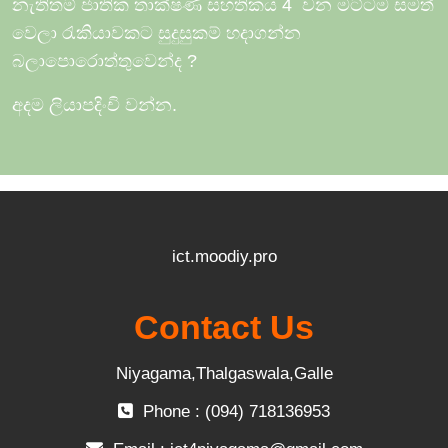
නැතිතම් ජාතික තාක්ෂණ සහතිකය 4
වන මට්ටම සමත්
වෙලා රැකියාවකට සුදුසුකම් හදාගන්න
බලාපොරොත්තුවෙන්ද
?
අදම ලියාපදිංචි වන්න.
ict.moodiy.pro
Contact Us
Niyagama,Thalgaswala,Galle
Phone : (094) 718136953