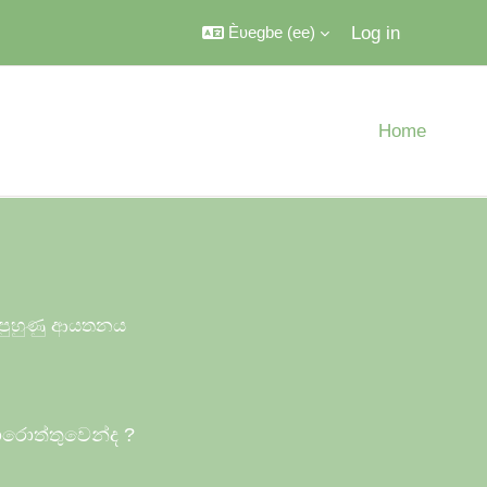
Log in
Èʋegbe ‎(ee)‎
Home
ය පුහුණු ආයතනය
ොරොත්තුවෙන්ද
?