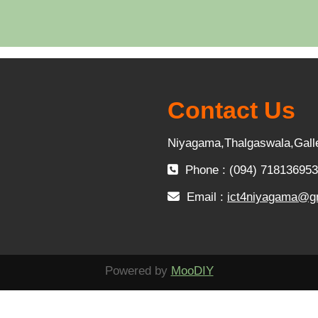
Contact Us
Niyagama,Thalgaswala,Gall
Phone : (094) 718136953
Email :
ict4niyagama@g
Powered by
MooDIY