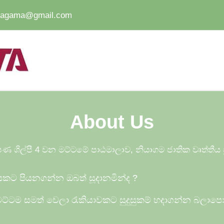
iyagama@gmail.com
About Us
ණ ශිල්පී 4 වන මට්ටමේ පාඨමාලාව, නියාගම ජාතික වෘත්තී
ියකට පියනගන්න ඔබත් සූදානමින්ද
?
ට්ටම සමත් වෙලා රැකියාවකට සුදුසුකම් හදාගන්න බලාප