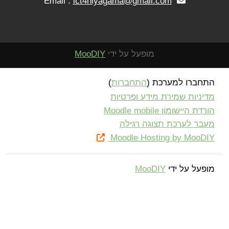
ict4niyagama@gmail.com
Email :
מופעל על ידי
MooDIY
חברו למערכת (
התחברות
)
יניות שמירת מידע ופרטיות
ת היישומון Moodle mobile
בר לערכת תצוגה רגילה
Moodle Hosting by MooD
פעל על ידי
MooDIY