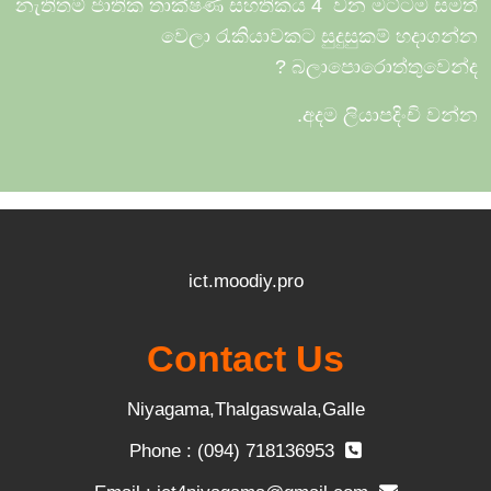
නැතිතම් ජාතික තාක්ෂණ සහතිකය 4
වන මට්ටම 
වෙලා රැකියාවකට සුදුසුකම් හදා
?
බලාපොරොත්තුවෙ
අදම ලියාපදිංචි ව
ict.moodiy.pro
Contact Us
Niyagama,Thalgaswala,Galle
Phone : (094) 718136953