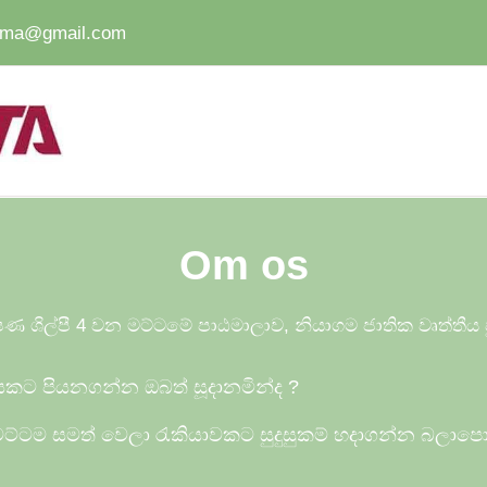
gama@gmail.com
Om os
ණ ශිල්පී 4 වන මට්ටමේ පාඨමාලාව, නියාගම ජාතික වෘත්තී
ියකට පියනගන්න ඔබත් සූදානමින්ද
?
ට්ටම සමත් වෙලා රැකියාවකට සුදුසුකම් හදාගන්න බලාප