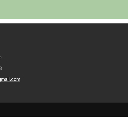
e
3
gmail.com