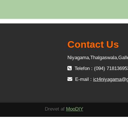
Contact Us
Niyagama,Thalgaswala,Gall
Telefon : (094) 71813695
E-mail :
ict4niyagama@
Drevet af
MooDIY