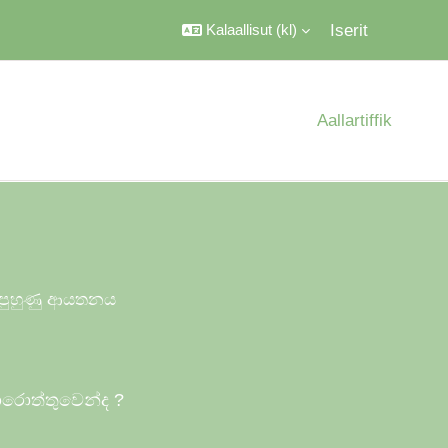
Iserit
Kalaallisut ‎(kl)‎
Aallartiffik
ය පුහුණු ආයතනය
ොරොත්තුවෙන්ද
?