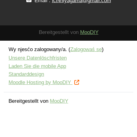
Email :
ict4niyagama@gmail.com
Bereitgestellt von
MooDIY
Wy njesćo zalogowany/a. (
Zalogowaś se
)
Unsere Datenlöschfristen
Laden Sie die mobile App
Standarddesign
Moodle Hosting by MooDIY
Bereitgestellt von
MooDIY