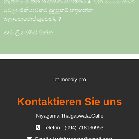
නැතිතම් ජාතික තාක්ෂණ සහතිකය 4
වන මට්ටම සමත්
වෙලා රැකියාවකට සුදුසුකම් හදාගන්න
බලාපොරොත්තුවෙන්ද
?
අදම ලියාපදිංචි වන්න.
ict.moodiy.pro
Kontaktieren Sie uns
Niyagama,Thalgaswala,Galle
Telefon : (094) 718136953